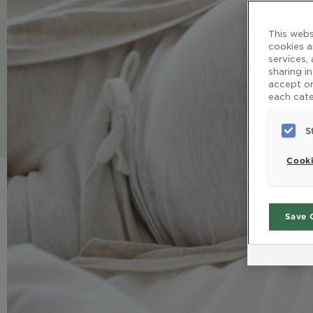
This webs
cookies a
services,
sharing i
accept or
each cate
S
Cooki
Save 