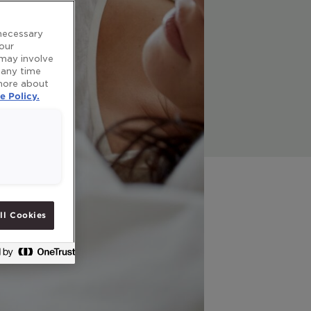
 necessary
 our
 may involve
 any time
 more about
e Policy.
ll Cookies