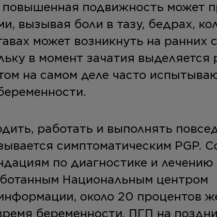
 повышенная подвижность может п
и, вызывая боли в тазу, бедрах, ко
тавах может возникнуть на ранних 
льку в момент зачатия выделяется 
том на самом деле часто испытыва
беременности.
одить, работать и выполнять повс
азывается симптоматическим PGP. С
дациям по диагностике и лечению 
работанным Национальным центром
 информации, около 20 процентов 
время беременности. ПГП на поздни