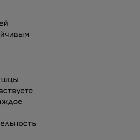
ей
ойчивым
мышцы
вствуете
каждое
тельность