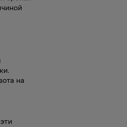
ичиной
ы
ки.
ота на
 эти