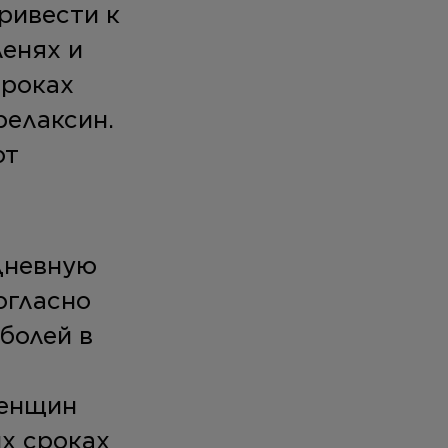
ривести к
ленях и
сроках
релаксин.
ют
едневную
огласно
болей в
женщин
х сроках