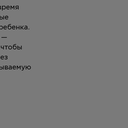
время
рые
ребенка.
 —
 чтобы
рез
зываемую