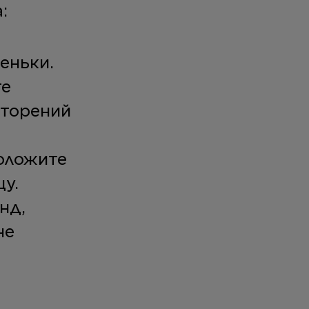
:
еньки.
те
вторений
положите
у.
нд,
не