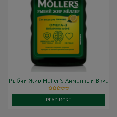
Рыбий Жир Möller’s Лимонный Вкус
Rated
0
READ MORE
out
of
5