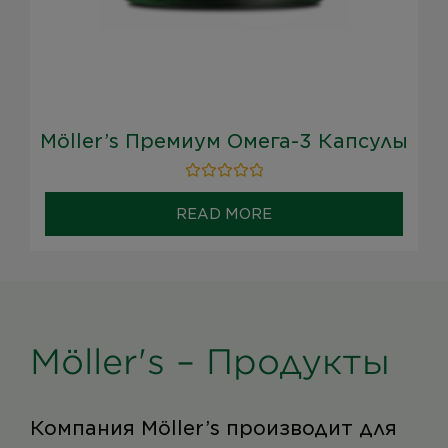
Möller’s Премиум Омега-3 Капсулы
Rated
0
READ MORE
out
of
5
Möller's – Продукты
Компания Möller’s производит для