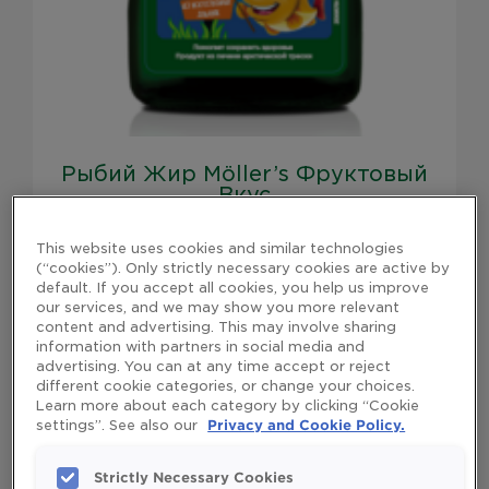
Рыбий Жир Möller’s Фруктовый
Вкус
This website uses cookies and similar technologies
Rated
0
(“cookies”). Only strictly necessary cookies are active by
READ MORE
out
default. If you accept all cookies, you help us improve
of
our services, and we may show you more relevant
5
content and advertising. This may involve sharing
information with partners in social media and
advertising. You can at any time accept or reject
different cookie categories, or change your choices.
Learn more about each category by clicking “Cookie
settings”. See also our
Privacy and Cookie Policy.
Strictly Necessary Cookies