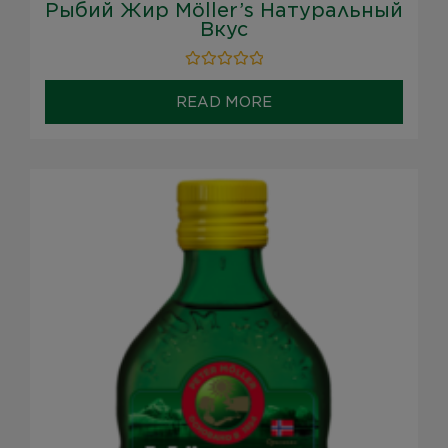
Рыбий Жир Möller’s Натуральный
Вкус
Rated
0
READ MORE
out
of
5