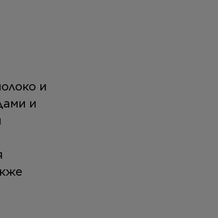
молоко и
дами и
и
я
акже