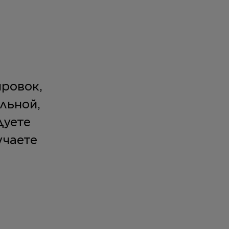
ировок,
льной,
дуете
учаете