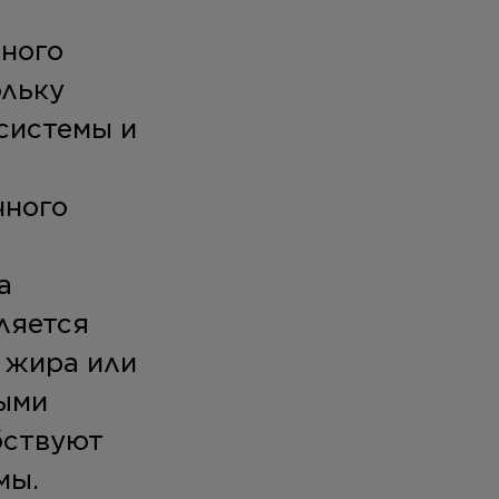
много
ольку
системы и
чного
а
ляется
 жира или
ными
бствуют
мы.