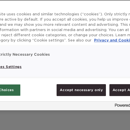
ite uses cookies and similar technologies (“cookies”). Only strictly
re active by default. If you accept all cookies, you help us improve
 and we may show you more relevant content and advertising. This
nformation with partners in social media and advertising. You can at
 reject different cookie categories, or change your choices. Learn
gory by clicking “Cookie settings”. See also our
Privacy and Cooki
trictly Necessary Cookies
es Settings
Choices
Accept necessary only
Accept A