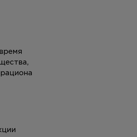
 время
щества,
 рациона
кции