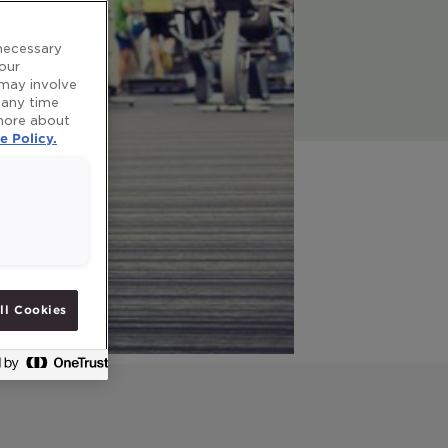
 necessary
 our
 may involve
 any time
 more about
e Policy.
ll Cookies