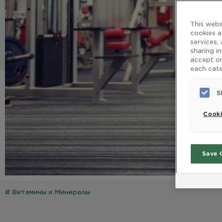
This webs
cookies a
services,
sharing i
accept or
each cate
S
Cooki
Save 
#
Витамины и Минералы