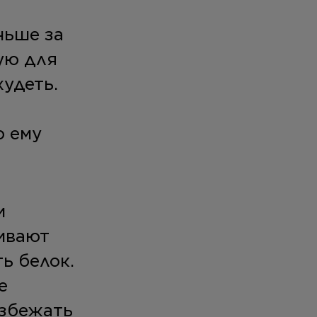
ньше за
ую для
худеть.
о ему
и
чивают
ь белок.
е
избежать