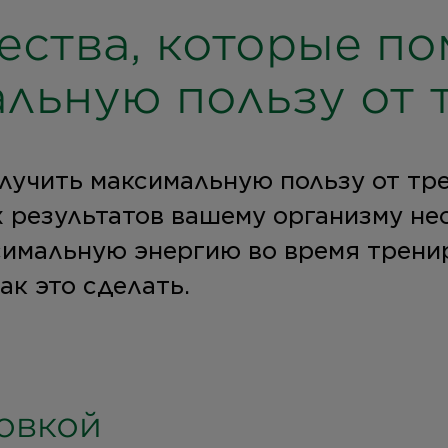
ства, которые по
альную пользу от 
получить максимальную пользу от т
 результатов вашему организму не
симальную энергию во время трени
ак это сделать.
овкой