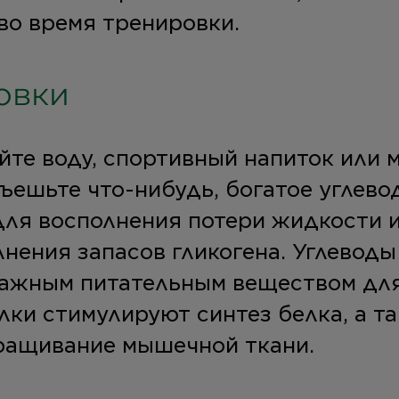
во время тренировки.
овки
йте воду, спортивный напиток или 
ъешьте что-нибудь, богатое углево
для восполнения потери жидкости 
лнения запасов гликогена. Углеводы
важным питательным веществом дл
лки стимулируют синтез белка, а т
аращивание мышечной ткани.