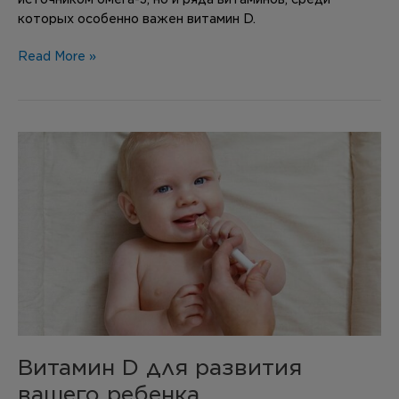
которых особенно важен витамин D.
Read More »
Витамин
D
для
развития
вашего
ребенка
Витамин D для развития
вашего ребенка