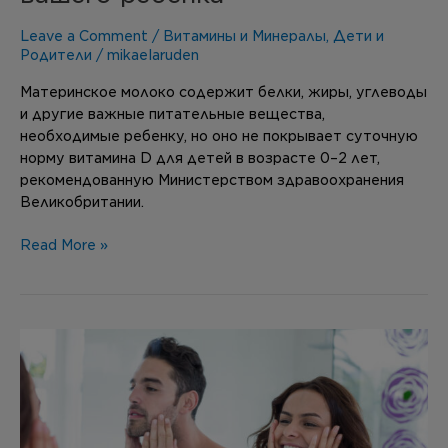
Leave a Comment
/
Витамины и Минералы
,
Дети и
Родители
/
mikaelaruden
Материнское молоко содержит белки, жиры, углеводы
и другие важные питательные вещества,
необходимые ребенку, но оно не покрывает суточную
норму витамина D для детей в возрасте 0–2 лет,
рекомендованную Министерством здравоохранения
Великобритании.
Read More »
Уход
за
кожей
изнутри
и