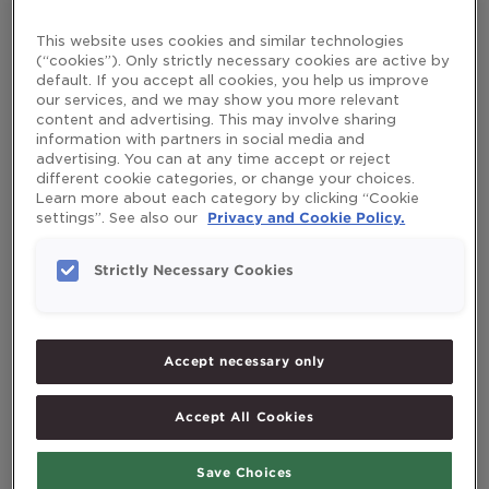
D — это давать своим младенцам и детям рыбий жир.
This website uses cookies and similar technologies
Read More »
(“cookies”). Only strictly necessary cookies are active by
default. If you accept all cookies, you help us improve
our services, and we may show you more relevant
content and advertising. This may involve sharing
information with partners in social media and
Витамины-
advertising. You can at any time accept or reject
different cookie categories, or change your choices.
антиоксиданты
Learn more about each category by clicking “Cookie
Е
settings”. See also our
Privacy and Cookie Policy.
и
С
Strictly Necessary Cookies
–
поддержка
иммунной
системы.
Accept necessary only
Accept All Cookies
Витамины-антиоксиданты Е и
С – поддержка иммунной
Save Choices