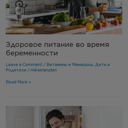
Здоровое питание во время
беременности
Leave a Comment
/
Витамины и Минералы
,
Дети и
Родители
/
mikaelaruden
Read More »
Рыбий
жир
лучший
источник