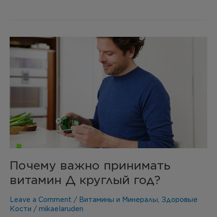
Почему
важно
принимать
витамин
Д
круглый
год?
Почему важно принимать
витамин Д круглый год?
Leave a Comment
/
Витамины и Минералы
,
Здоровые
Кости
/
mikaelaruden