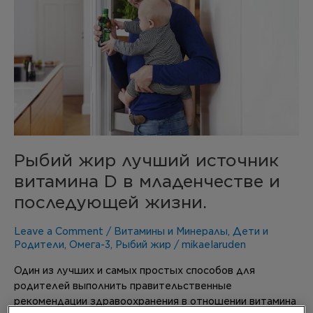
витамина
D
в
младенчестве
и
последующей
жизни.
Рыбий жир лучший источник
витамина D в младенчестве и
последующей жизни.
Leave a Comment
/
Витамины и Минералы
,
Дети и
Родители
,
Омега-3
,
Рыбий жир
/
mikaelaruden
Один из лучших и самых простых способов для
родителей выполнить правительственные
рекомендации здравоохранения в отношении витамина