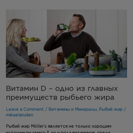
Витамин
D
–
одно
из
главных
преимуществ
рыбьего
жира
Витамин D – одно из главных
преимуществ рыбьего жира
Leave a Comment
/
Витамины и Минералы
,
Рыбий жир
/
mikaelaruden
Рыбий жир Möller’s является не только хорошим
источником омега-3, но и ряда витаминов, среди