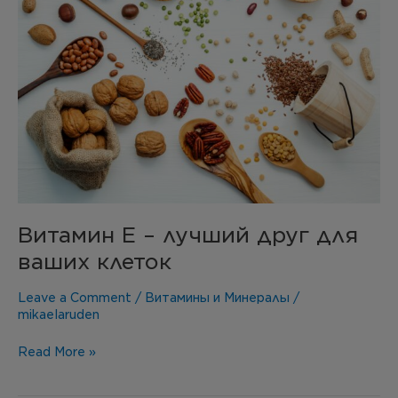
друг
для
ваших
клеток
Витамин Е – лучший друг для
ваших клеток
Leave a Comment
/
Витамины и Минералы
/
mikaelaruden
Read More »