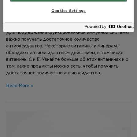
системы.
Cookies Settings
Leave a Comment
/
Витамины и Минералы
,
Иммунная
Система
/
mikaelaruden
Для поддержания функциональной иммунной системы
важно получать достаточное количество
антиоксидантов. Некоторые витамины и минералы
обладают антиоксидантным действием, в том числе
витамины С и Е. Узнайте больше об этих витаминах и о
том, какие продукты можно есть, чтобы получить
достаточное количество антиоксидантов.
Read More »
Продукты
содержащие
Омега-3
ПНЖК