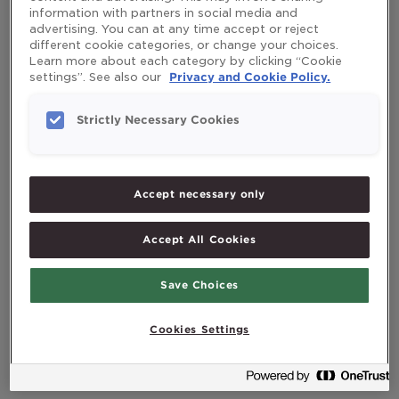
information with partners in social media and
хочет большинство из нас.
advertising. You can at any time accept or reject
different cookie categories, or change your choices.
Learn more about each category by clicking “Cookie
Физически активные люди в возрасте
settings”. See also our
Privacy and Cookie Policy.
65+ также получают в среднем на три
Strictly Necessary Cookies
года лучшее качество жизни по
сравнению с теми, кто ведет
неактивный образ жизни. Но
Accept necessary only
независимо от возраста ваше тело
всегда получает пользу от
Accept All Cookies
многочисленных терапевтических
эффектов упражнений и физической
Save Choices
активности. Например, увеличивая
Cookies Settings
мышечную силу, упражнения снижают
риск падений и переломов.