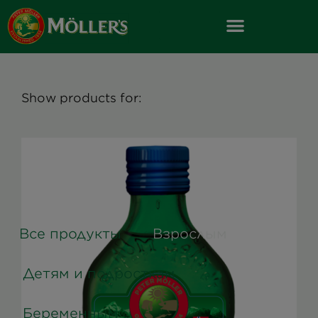
Skip
to
content
Show products for:
Все продукты
Взрослым
Детям и подросткам
Беременным