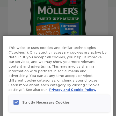
This website uses cookies and similar technologies
(“cookies”). Only strictly necessary cookies are active by
default. If you accept all cookies, you help us improve
our services, and we may show you more relevant
content and advertising. This may involve sharing
information with partners in social media and
advertising. You can at any time accept or reject
Рыбий жир Möller’s Фруктовый
different cookie categories, or change your choices.
Вкус
Learn more about each category by clicking “Cookie
settings”. See also our
Privacy and Cookie Policy.
Strictly Necessary Cookies