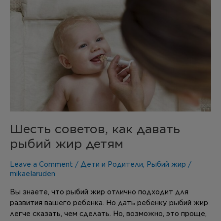
Шесть
советов,
как
давать
рыбий
жир
детям
Шесть советов, как давать
рыбий жир детям
Leave a Comment
/
Дети и Родители
,
Рыбий жир
/
mikaelaruden
Вы знаете, что рыбий жир отлично подходит для
развития вашего ребенка. Но дать ребенку рыбий жир
легче сказать, чем сделать. Но, возможно, это проще,