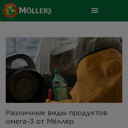
Skip
to
content
Различные
виды
продуктов
омега-3
от
Мёллер
Различные виды продуктов
омега-3 от Мёллер