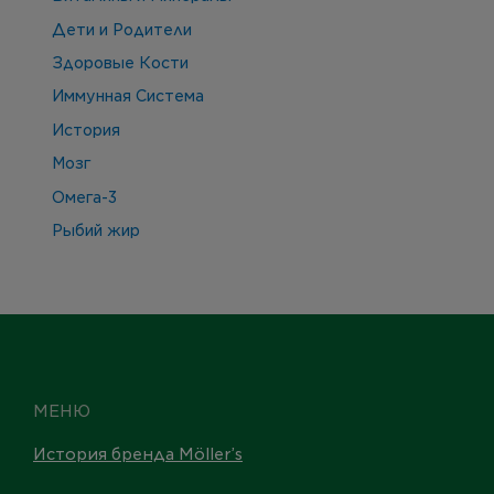
Дети и Родители
Здоровые Кости
Иммунная Система
История
Мозг
Омега-3
Рыбий жир
МЕНЮ
История бренда Möller’s