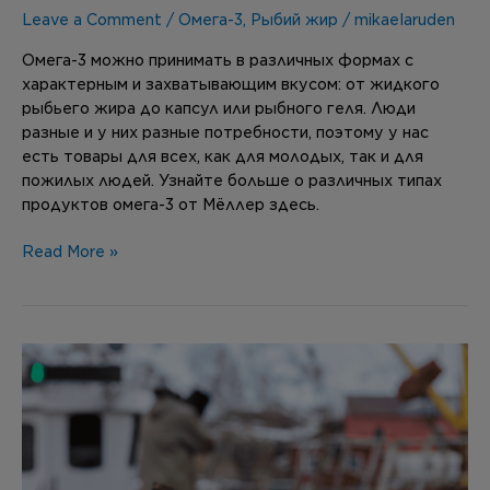
Leave a Comment
/
Омега-3
,
Рыбий жир
/
mikaelaruden
Омега-3 можно принимать в различных формах с
характерным и захватывающим вкусом: от жидкого
рыбьего жира до капсул или рыбного геля. Люди
разные и у них разные потребности, поэтому у нас
есть товары для всех, как для молодых, так и для
пожилых людей. Узнайте больше о различных типах
продуктов омега-3 от Мёллер здесь.
Read More »
Рыбий
жир,
рыбный
жир,
омега-3
–