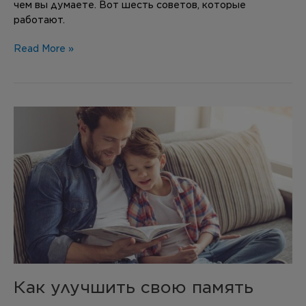
чем вы думаете. Вот шесть советов, которые
работают.
Read More »
Как
улучшить
свою
память
Как улучшить свою память