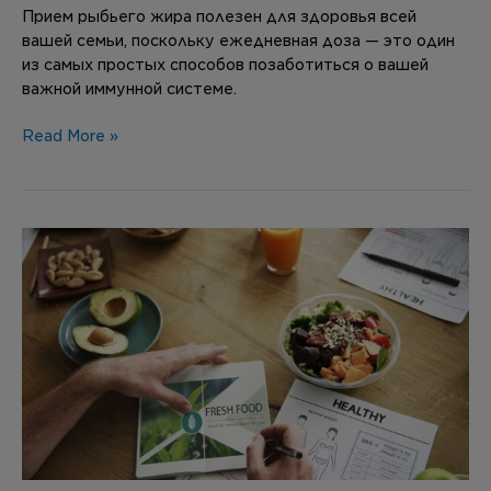
Прием рыбьего жира полезен для здоровья всей
вашей семьи, поскольку ежедневная доза — это один
из самых простых способов позаботиться о вашей
важной иммунной системе.
Read More »
С
течением
возраста
необходимы
корректировки
в
вашем
рационе.