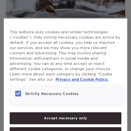
в
чем
разница?
This website uses cookies and similar technologies
(“cookies”). Only strictly necessary cookies are active by
default. If you accept all cookies, you help us improve
our services, and we may show you more relevant
Рыбий жир, рыбный жир,
content and advertising. This may involve sharing
омега-3 – в чем разница?
information with partners in social media and
advertising. You can at any time accept or reject
different cookie categories, or change your choices.
Leave a Comment
/
Омега-3
,
Рыбий жир
/
mikaelaruden
Learn more about each category by clicking “Cookie
settings”. See also our
Privacy and Cookie Policy.
Мы все знаем преимущества омега-3. А как насчет
суточной дозы рыбьего жира? Или это омега-3? А
Strictly Necessary Cookies
рыбий жир и рыбный жир — это одно и то же?
Поскольку эти три термина используются как
взаимозаменяемые, неудивительно, что мы путаемся.
Но это не одно и то же.
Accept necessary only
Read More »