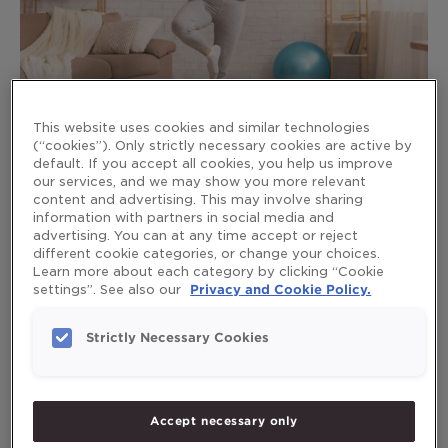
This website uses cookies and similar technologies
(“cookies”). Only strictly necessary cookies are active by
default. If you accept all cookies, you help us improve
Программа тренировок для
our services, and we may show you more relevant
content and advertising. This may involve sharing
пожилых людей
information with partners in social media and
advertising. You can at any time accept or reject
different cookie categories, or change your choices.
Leave a Comment
/
Активная Зрелость
/
mikaelaruden
Learn more about each category by clicking “Cookie
settings”. See also our
Privacy and Cookie Policy.
Мы все знаем, как важно поддерживать тело в
движении и быть физически активными, но для
некоторых может быть новостью то, насколько важно
Strictly Necessary Cookies
продолжать (или начинать) физическую активность,
когда вы достигнете 50-летнего возраста. Вот почему
мы разработали программа тренировок для старшего
Accept necessary only
поколения – т.е. людей от 50 лет и старше – которая
поможет вам поддерживать свое […]