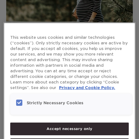
беременности
–
мифы
и
факты
This website uses cookies and similar technologies
Рыба, омега-3 и другие
(“cookies”). Only strictly necessary cookies are active by
default. If you accept all cookies, you help us improve
продукты при беременности –
our services, and we may show you more relevant
мифы и факты
content and advertising. This may involve sharing
information with partners in social media and
advertising. You can at any time accept or reject
Leave a Comment
/
Дети и Родители
,
Омега-3
,
Рыбий
different cookie categories, or change your choices.
жир
/
mikaelaruden
Learn more about each category by clicking “Cookie
settings”. See also our
Privacy and Cookie Policy.
Вас смущают все предупреждения относительно
продуктов, которые могут нанести вред
Strictly Necessary Cookies
развивающемуся плоду? Список потенциальных
опасностей никогда не закончится для тревожных
будущих мам. Здесь мы отделили факты от вымысла,
включая некоторые странные факты о рыбе и омега-3.
Accept necessary only
Read More »