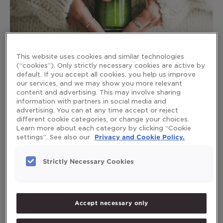
This website uses cookies and similar technologies
(“cookies”). Only strictly necessary cookies are active by
default. If you accept all cookies, you help us improve
our services, and we may show you more relevant
Поддержка иммунной системы
content and advertising. This may involve sharing
information with partners in social media and
advertising. You can at any time accept or reject
Leave a Comment
/
Иммунная Система
,
Омега-3
/
different cookie categories, or change your choices.
mikaelaruden
Learn more about each category by clicking “Cookie
settings”. See also our
Privacy and Cookie Policy.
Иммунная система является неотъемлемой частью
любого организма, но почему некоторые люди болеют
Strictly Necessary Cookies
чаще, чем другие? Как работает иммунная система и
как поддерживать ее баланс?
Read More »
Accept necessary only